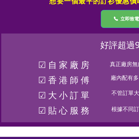
想要一個最平的訂衫優惠價嗎？
끅
立即致電
好評超過
☑ 自 家 廠 房
真正廠房無
廠內配有多
☑ 香 港 師 傅
不管訂單
☑ 大 小 訂 單
☑ 貼 心 服 務
根據不同