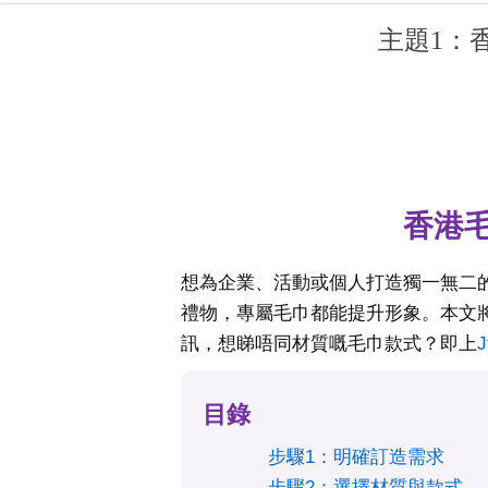
主題1：
香港
想為企業、活動或個人打造獨一無二
禮物，專屬毛巾都能提升形象。本文
訊，想睇唔同材質嘅毛巾款式？即上
目錄
步驟1：明確訂造需求
步驟2：選擇材質與款式