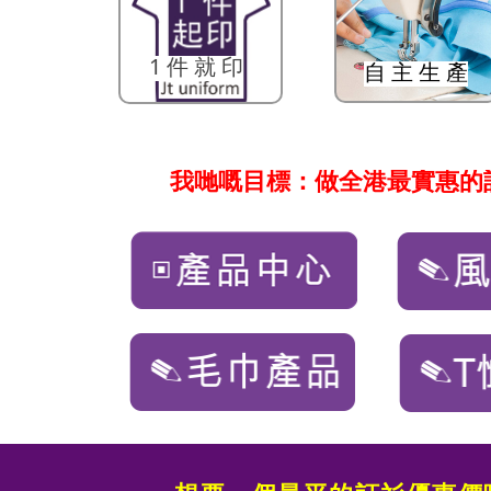
1 件 就 印
自 主 生 產
我哋嘅目標：做全港最實惠的