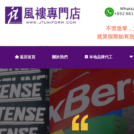
不管急單，大
就算假期如有急
返回首頁
關於我們
本地品牌代工
낀
끈
뀓
成