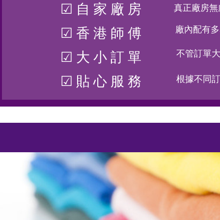
☑ 自 家 廠 房
真正廠房無
廠內配有多
☑ 香 港 師 傅
不管訂單
☑ 大 小 訂 單
☑ 貼 心 服 務
根據不同