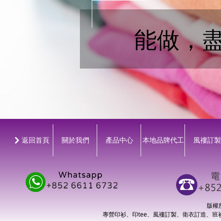
能做，
낑
返回首頁
關於我們
產品中心
本地品牌代工
風褸訂製
版權所有
專營印衫、印tee、風褸訂製、衛衣訂造、