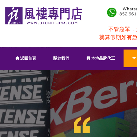
不管急單，大
就算假期如有急
返回首頁
關於我們
本地品牌代工
낀
끈
뀓
成