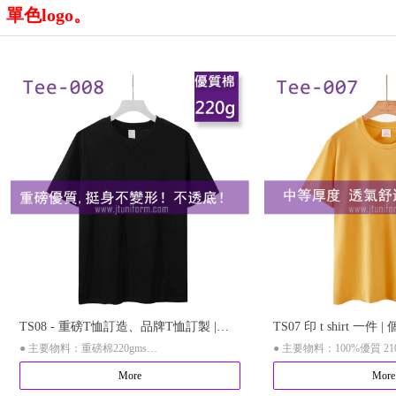
單色logo。
TS08 - 重磅T恤訂造、品牌T恤訂製 |
TS07 印 t shirt 一件 
● 主要物料：重磅棉220gms
● 主要物料：100%優質 21
220gms 厚磅高檔T恤、香港印tee公司
小批量訂製 | Jt Unifor
More
More
● 現款顏色：2色選擇
● 現款顏色：12色選擇