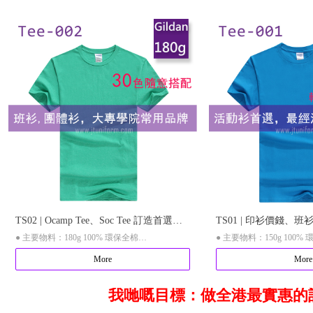
● 起訂量：1件就製作logo
● 起訂量：1件就印logo
● 可選印刷：彩色印刷，繡花，絲網印刷
● 可選印刷：數碼印刷、
TS02 | Ocamp Tee、Soc Tee 訂造首選！
TS01 | 印衫價錢、班
● 主要物料：180g 100% 環保全棉
● 主要物料：150g 100%
專業T恤團體訂造、學會TEE服務
批量團體衫、印t shir
More
More
● 可選顏色：多色選擇
● 可選顏色：多色選擇
我哋嘅目標：做全港最實惠的
● 起訂量：不限起訂量
● 起訂量：不限起訂量