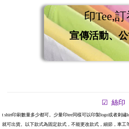
關於印TEE服務，我們提供不同的
可以根據你想要的T-SHIRT款式，
印Tee,訂衫
們可以給你最專業、適合符合產品的
我們T恤產品多元化，除了常用淨色T恤
印刷
有關布料，有大家常用的純棉T-
選擇。
soc tee
材質有美國熱銷品質
的為香港多個自家品牌T恤提供貼牌服
宣傳活動、公
擇。
不少團體和機構都會選擇我們的印衫
uniform，你可以批量T恤訂製，亦
為客戶服務。t shirt印刷品質保
「Jt uniform」香港專業印te
們提供訂班衫,soc tee，t shi
體印t服務。
☑ 絲印
t shirt印刷數量多少都可。少量印tee同樣可以印製log
就可出貨。以下款式為固定款式，不能更改款式，細節，車工