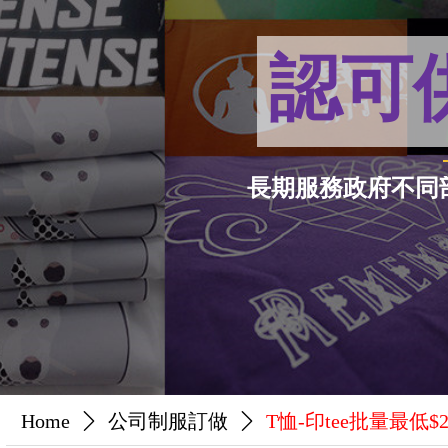
認可
長期服務政府不同
Home
ꄲ
公司制服訂做
ꄲ
T恤-印tee批量最