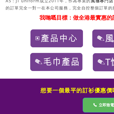
A5：JT uniform成立2011年，作為專業的
風褸專門店
的訂單完全一對一在本公司服務，完全自控整個訂單的
我哋嘅目標：做全港最實惠的
想要一個最平的訂衫優惠價嗎？
끅
立即致電