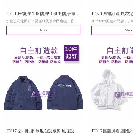
JT021 班褸,學生班褸,學生班風褸,班褸訂
JT020 風褸訂造,風衣定制,印風褸,風褸設
班褸公司邊間好？緊係JT風褸專門店啦。香港
Jt uniform風褸專門店
製,班風褸價錢
計圖,風褸價錢
首間學生班褸訂製專門店，專注小批量訂製，
外套印刷經驗，因為專注
More
More
訂造防風防水風褸數量多少都可以，現貨1件起
業。品質保證，風衣定制
印，班風褸訂製只需10件起，班風褸價錢彈
擁有自家廠房生產，出色
性！挑戰香港最實惠價錢，提供多種不同班風
提供一站式設計生產服務
褸訂製物料揀，彈性風褸訂造價錢，有商有
得簡單。3D無死角印風褸
量，人性化經營。訂班風褸，享受學生低價優
設計圖 訂造防風防水風褸
惠保證。
錢實惠。
JT017 公司制服,制服自設廠房,風褸設計,
JT016 團體風褸,團體外