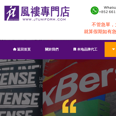
不管急單，大
就算假期如有急
返回首頁
關於我們
本地品牌代工
낀
끈
뀓
成立