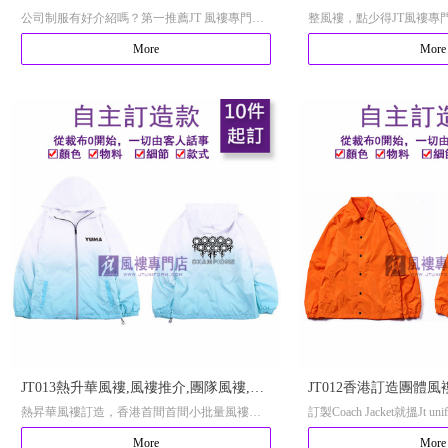
公司制服有好介紹嗎？第一推薦JT 風褸專門
整風褸，點少得JT風褸專
香港風褸廠房,香港風褸訂製
製,棒球褸訂製
店，制服自設廠房，公司制服靈活過人，提供
訂製服務，團體外套訂做10件
More
More
多元化的產品選擇，是香港風褸訂製首選廠
錢平！訂造潮版風褸款式
商，為有要求客戶使用進口風褸專版印製，效
專業為各公司團體提供印t
果更靚！真正自家生產，訂造潮版風褸從風褸
棒球褸訂製服務，學校提供風
設計生產一條龍服務，訂做外套質素保證，急
e，學生有印t-shirt，
單優先安排，最快1天交貨，制服訂造，緊係黎
詢！
JT 風褸專門店啦。
JT013熱升華風褸,風褸推介,團隊風褸,風
JT012香港訂造團體風
熱昇華風褸訂造，香港首間首間小批量風褸訂
訂製Coach Jacket就搵Jt 
褸訂造價錢,風褸訂造
訂製Coach Jacket,
造專門店，最平從$7X起訂團隊風褸，數量多少
件就可訂製，香港訂造團
More
More