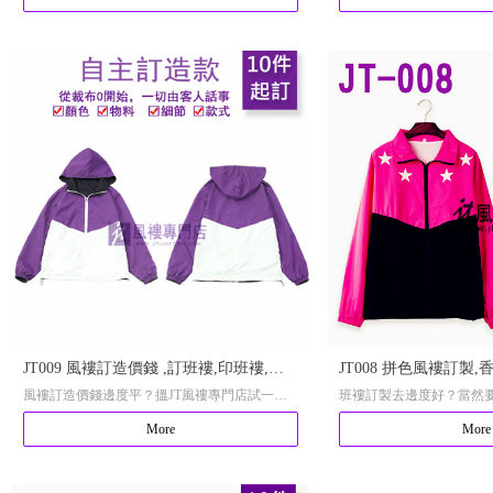
無拘，風褸訂造價錢人性化選擇，全港最平。
供多款教練風褸訂造， Coach
自家生產管理，質素保證，急單最快1天交貨。
服，班褸等各種用途。教
提供多款不同風褸質料可選擇，包括公司外
化的印刷以及個性化的搭
套、公司風褸，公司制服等。風褸推介就搵Jt風
欲你有型有款！喂！仲唔黎搵Jt
褸訂製專門店幫你。
JT009 風褸訂造價錢 ,訂班褸,印班褸,造
JT008 拼色風褸訂製,香港風褸公司,香港
風褸訂造價錢邊度平？搵JT風褸專門店試一
班褸訂製去邊度好？當然要
soc褸,訂風褸
訂風褸,班褸訂製,印風
試，政府供貨商，真正自家廠房生產服務！提
店】，香港訂風褸好推薦
More
More
供訂班褸、印班褸服務。款式多，價錢平，10
以印上不同名，不同數字
件就可訂。公司制服，造soc褸、訂風褸最低也
擇，風褸設計必定有你需
只需要$7X起到1XX都可選擇。防水、輕便、行
哥，又潮又in，拼色風褸