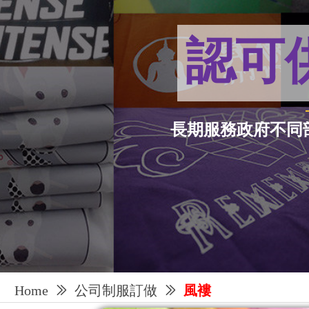
認可
長期服務政府不同
Home
ꅀ
公司制服訂做
ꅀ
風褸