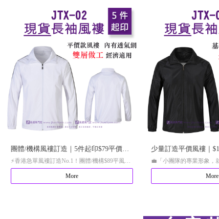
團體/機構風褸訂造｜5件起印$79平價｜
少量訂造平價風褸｜$1
⚡香港急單風褸訂造No.1！團體/機構$89平風褸
💼「小團隊的專業形象，就
LOGO印刷+急單1日出貨
企/機構團體適用｜JT
⚡5件起印+LOGO印刷免費排版｜自營廠房1日
niform：少量風褸訂造$1
More
More
出貨✅90%回購率｜限時贈獨立包裝▶立即查詢
｜急單1日交付｜無隱藏費
優惠！
企見證，立即打造團隊戰