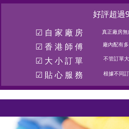
好評超過
☑ 自 家 廠 房
真正廠房無
廠內配有多
☑ 香 港 師 傅
不管訂單
☑ 大 小 訂 單
☑ 貼 心 服 務
根據不同